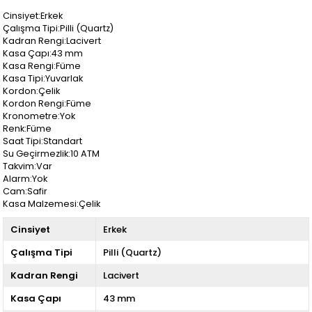
Cinsiyet:Erkek
Çalışma Tipi:Pilli (Quartz)
Kadran Rengi:Lacivert
Kasa Çapı:43 mm
Kasa Rengi:Füme
Kasa Tipi:Yuvarlak
Kordon:Çelik
Kordon Rengi:Füme
Kronometre:Yok
Renk:Füme
Saat Tipi:Standart
Su Geçirmezlik:10 ATM
Takvim:Var
Alarm:Yok
Cam:Safir
Kasa Malzemesi:Çelik
Cinsiyet
Erkek
Çalışma Tipi
Pilli (Quartz)
Kadran Rengi
Lacivert
Kasa Çapı
43 mm