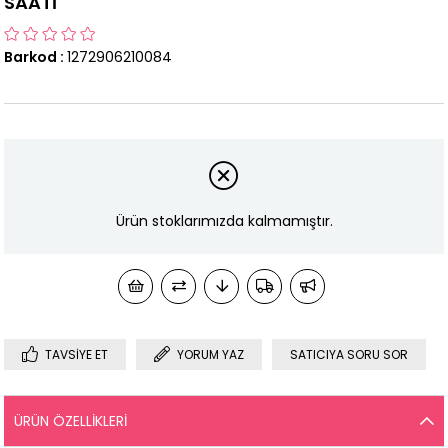
SAATİ
Barkod
:
1272906210084
Ürün stoklarımızda kalmamıştır.
TAVSIYE ET
YORUM YAZ
SATICIYA SORU SOR
ÜRÜN ÖZELLIKLERI