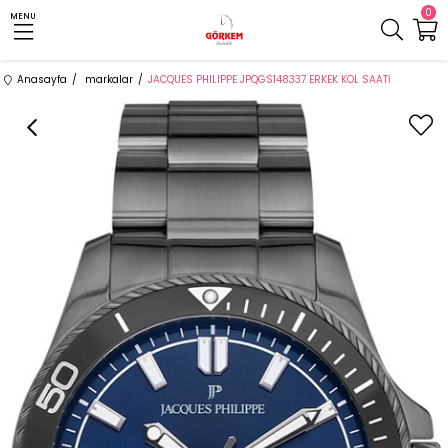
0
MENU
Anasayfa
markalar
JACQUES PHILIPPE JPQGS148337 ERKEK KOL SAATİ