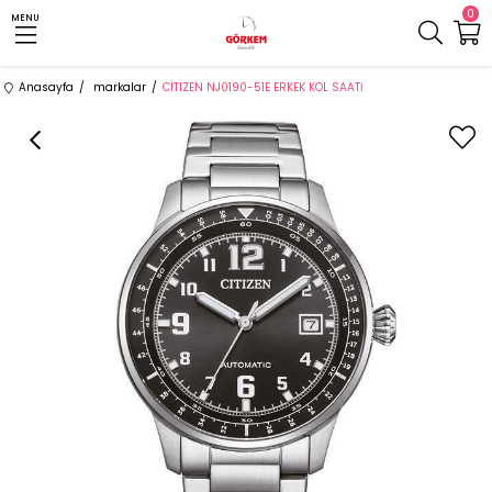
0
MENU
Anasayfa
markalar
CITIZEN NJ0190-51E ERKEK KOL SAATİ