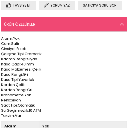
TAVSIYE ET
YORUM YAZ
SATICIYA SORU SOR
ÜRÜN ÖZELLIKLERI
Alarm:Yok
Cam:Safir
Cinsiyet:Erkek
Çalışma Tipi:Otomatik
Kadran Rengi:Siyah
Kasa Çapı:40 mm
Kasa Malzemesi:Çelik
Kasa Rengi:Gri
Kasa Tipi:Yuvarlak
Kordon:Çelik
Kordon Rengi:Gri
Kronometre:Yok
Renk:Siyah
Saat Tipi:Otomatik
Su Geçirmezlik:10 ATM
Takvim:Var
Alarm
Yok