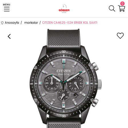
0
MENU
Anasayfa
markalar
CITIZEN CA4625-02H ERKEK KOL SAATİ