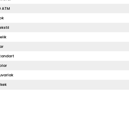
0 ATM
ok
ekstil
elik
ar
tandart
olar
uvarlak
rkek