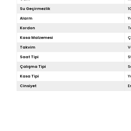
Su Geçirmezlik
1
Alarm
Y
Kordon
T
Kasa Malzemesi
Ç
Takvim
V
Saat Tipi
S
Çalışma Tipi
S
Kasa Tipi
Y
Cinsiyet
E