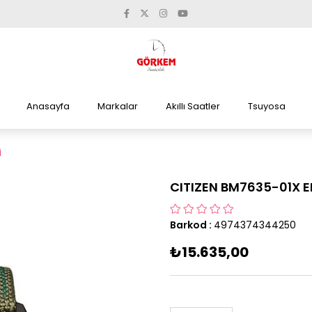
Anasayfa
Markalar
Akıllı Saatler
Tsuyosa
İ
CITIZEN BM7635-01X E
Barkod
:
4974374344250
₺15.635,00