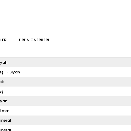
LERI
ÜRÜN ÖNERILERI
iyah
eşil - Siyah
ok
eşil
iyah
1 mm
ineral
ineral