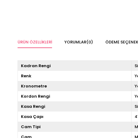
ÜRÜN ÖZELLIKLERI
YORUMLAR
(0)
ÖDEME SEÇENEK
Kadran Rengi
S
Renk
Y
Kronometre
Y
Kordon Rengi
Y
Kasa Rengi
S
Kasa Çapı
4
Cam Tipi
M
Cam
M