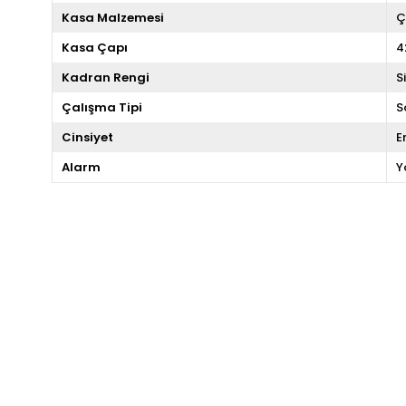
Kasa Malzemesi
Ç
Kasa Çapı
4
Kadran Rengi
S
Çalışma Tipi
S
Cinsiyet
E
Alarm
Y