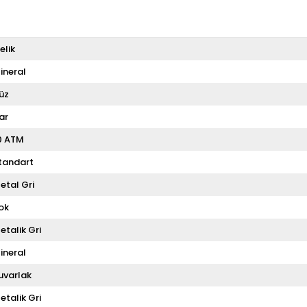
elik
ineral
üz
ar
0 ATM
tandart
etal Gri
ok
etalik Gri
ineral
uvarlak
etalik Gri