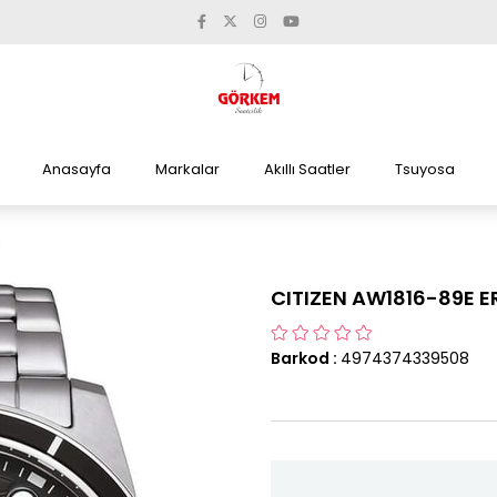
Anasayfa
Markalar
Akıllı Saatler
Tsuyosa
İ
CITIZEN AW1816-89E E
Barkod
:
4974374339508