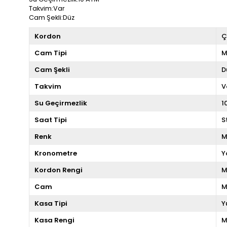
Takvim:Var
Cam Şekli:Düz
Kordon
Ç
Cam Tipi
M
Cam Şekli
D
Takvim
V
Su Geçirmezlik
1
Saat Tipi
S
Renk
M
Kronometre
Y
Kordon Rengi
M
Cam
M
Kasa Tipi
Y
Kasa Rengi
M