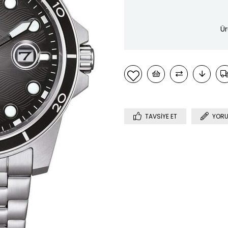
Ür
TAVSIYE ET
YORU