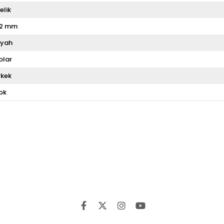
elik
2 mm
iyah
olar
rkek
ok