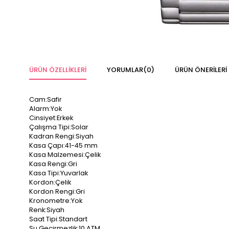
ÜRÜN ÖZELLIKLERI
YORUMLAR
(0)
ÜRÜN ÖNERILERI
Cam:Safir
Alarm:Yok
Cinsiyet:Erkek
Çalışma Tipi:Solar
Kadran Rengi:Siyah
Kasa Çapı:41-45 mm
Kasa Malzemesi:Çelik
Kasa Rengi:Gri
Kasa Tipi:Yuvarlak
Kordon:Çelik
Kordon Rengi:Gri
Kronometre:Yok
Renk:Siyah
Saat Tipi:Standart
Su Geçirmezlik:10 ATM