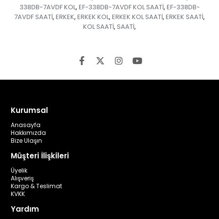
338DB-7AVDF KOL
EF-338DB-7AVDF KOL SAATİ
EF-338DB-
,
,
7AVDF SAATİ
ERKEK
ERKEK KOL
ERKEK KOL SAATİ
ERKEK SAATİ
,
,
,
,
,
KOL SAATİ
SAATİ
,
,
Kurumsal
Anasayfa
Hakkımızda
Bize Ulaşın
Müşteri İlişkileri
Üyelik
Alışveriş
Kargo & Teslimat
KVKK
Yardım