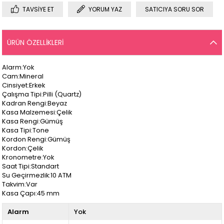
TAVSIYE ET
YORUM YAZ
SATICIYA SORU SOR
ÜRÜN ÖZELLIKLERI
Alarm:Yok
Cam:Mineral
Cinsiyet:Erkek
Çalışma Tipi:Pilli (Quartz)
Kadran Rengi:Beyaz
Kasa Malzemesi:Çelik
Kasa Rengi:Gümüş
Kasa Tipi:Tone
Kordon Rengi:Gümüş
Kordon:Çelik
Kronometre:Yok
Saat Tipi:Standart
Su Geçirmezlik:10 ATM
Takvim:Var
Kasa Çapı:45 mm
Alarm
Yok