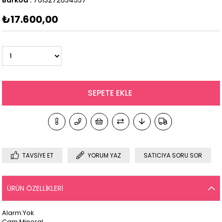
₺17.600,00
TAVSIYE ET
YORUM YAZ
SATICIYA SORU SOR
ÜRÜN ÖZELLIKLERI
Alarm:Yok
Cam:Mineral